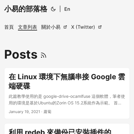
小易的部落格
|
En
首頁
文章列表
關於小易
X (Twitter)
Posts
在 Linux 環境下無腦串接 Google 雲
端硬碟
此篇教學使用的是 google-drive-ocamlfuse 這個軟體，筆者使
用的環境是基於Ubuntu的Zorin OS 15.2系統作為示範。 首先
需要先加入軟體源，請在終端機輸入（可以直接把這一串直接
January 19, 2021
· 蘿蔔
拷貝貼上） sudo add-apt-repository ppa:alessandro-
strada/ppa sudo apt-get update sudo apt-get install
google-drive-ocamlfuse 註：安裝過程可能需要輸入密碼，有
利用 redeb 來備份已安裝插件的