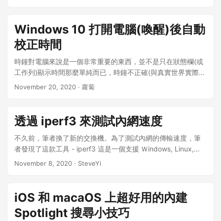
“Peer Partner”...
role，新增一個 “abuse-mailbox” 濫用投訴信箱，等等ORG
為什麼筆者稱這次要建立「大內網」呢？ 因為筆者也許多不同
object需要使用 完成後，我們回到 “Create an Object”（建立
地方的網路，想藉由這次機會，來把他們都加進同一個局域網
一個物件Object）的步驟 這次選擇建立 Organisation 完成
(LAN) 這樣也可以解決一些連線問題，比如筆者常常連線回到
Windows 10 打開電腦(喚醒)後自動
後，我們點擊Submit 我們需要更改的內容有 “org-name”: 填寫
家中的電腦 但因為公網 IP 只有幾個，當機器太多時，就需要設
校正時間
自己的真實英文姓名(護照上的) “address”: 地址 “e-mail”: 電子
定內網穿透 但筆者架設了內網之後，在外面只需要連入VPN，
郵件地址 “abuse-c”: 剛剛我們建立的role “mnt-ref”: 剛剛我們
在其他網路區域，就可以存取所有網路設備了（這也類似於一
時鐘對電腦來說是一個非常重要的東西，並不是只在狀態欄(或
建立的mnter...
般企業的遠端存取） 情境及架構 那麼，我們一樣需要有一個主
工作列)顯示時間那麼單純而已，時鐘不正確(與真實世界實際時
伺服器當網關。不過，我們不使用 NAT TO NAT，而是讓
間偏差太多)的話，可能會造成電腦發生一些奇怪的現象，例如:
November 20, 2020
· 蘿蔔
Private 可以直接互連。 我們的情境是這樣： A 辦公室 路由器
不能看網頁(憑證問題)，如果時間差太多甚至會造成軟體當掉。
10.121.208.254/24 B 辦公室 路由器 10.121.209.254/24 C 辦
各種程式登入逾時也是很容易在時間偏差太大時發生的事情 時
公室 路由器 10.121.210.254/24 VPN 路由器
間錯誤造成的憑證問題導致無法正常瀏覽網頁 各種程式的登入
透過 iperf3 來測試內網速度
10.121.211.254/24 設定 VPN Tunnel 及靜態路由 首先，由於
逾時，iTunes就是其中之一 講到這裡，大家應該都想到了系統
我們這次是純粹架設大內網，以 WireGuard 搭配靜態路由為
內建的自動校正時間功能 系統的校正功能，筆者從來沒看過它
不久前，筆者換了新的交換機。為了測試內網的傳輸速度，筆
主。 所以先不講到路由協議。如果你有興趣的話，也可以參考
自動幫我更正時間，每次都是去按[立即更新]才幫我更正時間
者發現了這款工具 - iperf3 這是一個支援 Ｗindows, Linux,
我寫的 透過 BGP 組建不同網段互通。 我們需要有一個主路由
(它不會是每次喚醒電腦就對時，據說要好幾天才會更正一次)
macOS 的測試程式，主要是透過指令來操作 筆者也常常用來
November 8, 2020
· SteveYi
器，並透過它來連接 A, B, C 辦公室的路由器 所以會變成下面
偏偏筆者的雙A牌PC(筆記型電腦)和以前使用的PC桌機(CMOS
測試兩個不同地區伺服器的速度 那麼，以下分享一下安裝方法
這樣 VPN <-> A VPN <-> B VPN <-> C 當A的用戶想去 C 時
沒電)，不論有沒有插電，只要Windows沒在運作(睡眠、休
首先，進入 iperf3 官網後，找到對應的系統(如果是 Windows
(10....
眠、關機、當機)，時鐘就會停止計算時間，每次開電腦都是看
就選擇 Windows, macOS 則選擇 macos, Linux亦同…) 會下載
iOS 和 macaOS 上超好用的內建
到上次關掉電腦的日期(或是被重設)，打開後還要手動調整實在
一個 .zip 的檔案，將其解壓縮 並打開命令控制字元（macOS
Spotlight 搜尋小技巧
很麻煩，因此研究了時鐘的自動校正功能，每逢開機就校正一
及 Linux 則是 Terminal 也可以透過 SSH 進行操作），輸入 cd