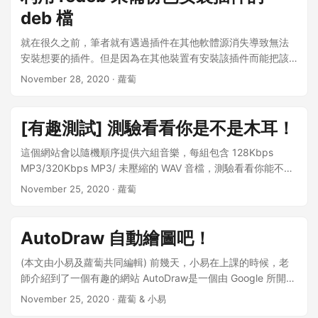
些Linux發行版看不到輸入的密碼，打完按下Return就會繼續 安
deb 檔
裝完成後，請在終端機輸入這個指令來啟動掛載的程式
google-drive-ocamlfuse 第一次運行的時候它會跳出瀏覽器視
就在很久之前，筆者就有遇過插件在其他軟體源消失導致無法
窗給用戶登入並選擇帳號，要求權限時請選擇同意。 成功之後
安裝想要的插件。但是因為在其他裝置有安裝該插件而能把該
會會跳轉到這個頁面（如下圖），並且在終端機看到這個訊
插件deb檔備份出來並安裝在我想要安裝該插件的裝置裡，在此
November 28, 2020
· 蘿蔔
息： Access token retrieved correctly. 接下來請輸入這串指
分享給有想要備份插件的人！ redeb與備份出來的deb檔（以
令，在Home Directory建立一個掛載用的檔案夾 mkdir
打包Zebra為例） 需要利用到的插件/程式： Redeb - deb重新
~/GoogleDrive 再接下來輸入這串指令就會完成掛載囉！
打包備份插件（軟體源：https://wiety.github.io/cydia/ ）
[有趣測試] 測驗看看你是不是木耳！
google-drive-ocamlfuse ~/GoogleDrive 掛載的位置會在
OpenSSH - 讓電腦可以ssh進去裝置裡並下指令 FileZilla -
Home Directory 底下的Google Drive資料夾 如果想要退出掛載
SFTP存取裝置 (Windows部分也可用WinSCP) 終端機 - 下達
這個網站會以隨機順序提供六組音樂，每組包含 128Kbps
的話，可以在終端機使用以下指令 fusermount -u
ssh指令（Windows使用者請用PuTTY) 前置作業： 首先先在插
MP3/320Kbps MP3/ 未壓縮的 WAV 音檔，測驗看看你能不能
~/GoogleDrive 更多指令如果想要查詢看看，可以終端機輸入
件管理器（這邊以Zebra為例）上加入此軟體源：
聽出哪個是音質最好的音檔，選擇後會產生正確答案。 連結在
November 25, 2020
· 蘿蔔
這個指令來做查詢 google-drive-ocamlfuse –help
https://wiety.github.io/cydia/ 往下滑進去"Wiety’s beta
下方。 貼心提醒： 可以把音量調高聽看看細節 細節可以從高音
repository"並找到redeb, 安裝它 安裝OpenSSH (有安裝的可
部分比較明顯聽出（所以裝置的選擇很重要！） 這不是什麼正
以跳過此步驟） 安裝完這兩個插件後就可以移到電腦了 電腦端
式的測驗，不過至少可以參考一下啦w 點我前往測試 測驗結果
AutoDraw 自動繪圖吧！
的操作： 這邊要先注意一下，行動裝置與電腦皆要連接在同一
分析結果是，如果你能答對四個或以上，那麼你就不是木耳囉
個區網下，不然會連不上ssh! 先在要做ssh連線的裝置端確認內
(本文由小易及蘿蔔共同編輯) 前幾天，小易在上課的時候，老
網IP位置（設定->Wi-Fi->在連線的Wi-Fi上按 “i"即可查詢） 筆
師介紹到了一個有趣的網站 AutoDraw是一個由 Google 所開發
者有自己製作簡易捷徑去查詢內網IP. 在電腦上打開終端機
的網站 Google 從 1998 年就註冊這個網域了(或是其他人註冊
November 25, 2020
· 蘿蔔 & 小易
（Windows使用者請安裝PuTTY, 筆者這邊使用macOS) 在終
轉賣給 Google 的)~ 我居然現在才知道這個網站 小易也很好