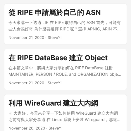
端機打上 ssh
root@192.168.31.46
(紅色部分更換為自己的內
奇，這個有趣的東西是如何運作的 於是玩了一下，也稍微搜尋
網IP) 打上要連線裝置的ssh密碼 (預設密碼是alpine. 這邊建議
了一下相關資料 就有搜尋到一篇文章，寫著 Machine learning,
從 RIPE 申請屬於自己的 ASN
如果還在用預設密碼的，請更改成自訂的密碼！） 在終端機上
plus a dash of artistic flair (機器學習，並帶有一些藝術氣息)
打入redeb, 會跳出圖左的訊息，這是因為我們沒預先指定好插
那我們初次進入網頁後，我們會看到一個空白的區塊 我們可以
今天來講一下透過 LIR 在 RIPE 取得自己的 ASN 首先，可能有
件ID, 這邊鍵入"y”. redeb會列出所有插件的ID（圖右） 這邊就
選擇左邊的 AutoDraw (就是帶魔法的那個筆) 接下來可以用電
些人會很好奇 為什麼要選擇 RIPE 呢？選擇 APNIC, ARIN 不好
是鍵入欲備份的插件ID, 這邊以Zebra為例，插件ID “206” 執行
腦在上面畫圖，如果用「並行」搭配 Apple Pencil，效果更好
嗎？ 筆者有兩個 ASN，分別是 RIPE 及 APNIC 下的 當筆者在
November 21, 2020
· SteveYi
完成後，終端機會長這樣： 完成後，這邊就可以把剛打包好的
哦～ 畫圖會發現神奇的事情發生了：隨便話一個圖就會有很多
改一些 whois 時，RIPE 可以直接進入網頁修改 但 APNIC 則需
deb檔從裝置中提起出來。接下來打開FileZilla並一樣ssh連線至
選項可以幫圖片做修正 下次有空來玩玩看吧～ 或是使用 iPad
要發送郵件……比較麻煩(其實好像也差不多) 不過，APNIC 與
剛剛做完deb打包的裝置。 在Filza中，按左上方的按鈕會打開
直接到 AutoDraw 去畫也是可以的
RIPE 兩個管理機構也是有差別的 RIPE 需要驗證真實身份(個人
在 RIPE DataBase 建立 Object
該畫面，新增一個站台並把伺服器型態更改成SFTP. 最後把主
申請需要發送護照或其他證明文件) APNIC 則不需要任何證明
機名稱（欲連線裝置的IP）, 使用者 (root) 跟密碼打上去並按下
文件 那麼，我們就開始申請吧 尋找 LIR（贊助者） 首先，我們
在本篇文章中，將與大家分享如何在 RIPE DataBase 註冊
連線 連線完成後，備份完成的deb檔位址在：
需要找到一位 RIPE 會員 (LIR) 做自己的 Sponsor 我們只要在
MAINTAINER, PERSON / ROLE, and ORGANIZATION object
/private/var/mobile/Documents/Redeb/debs 在資料夾裡面
Google 上搜尋「Lir Service」就會看到非常多的相關服務 那小
這些對象也是註冊 ASN 必要的，如果要申請 ASN，可以參考
November 21, 2020
· SteveYi
的檔案就是剛剛備份的deb檔，這樣就完工了！
易嘗試過 Openfactory 的服務，非常推薦其服務！（雖然比較
這篇教學 那首先，我們要先註冊 RIPE 的帳號 註冊網站在這 註
慢） 準備申請資料 我們找到 LIR 之後，透過 Email 或其他管道
冊完成之後，我們進入 RIPE Datebase，然後點擊 “Create an
聯繫後，我們就可以來準備一下申請資料了 根據小易的經驗，
Object”（建立一個物件Object） 然後我們選擇第一個 “role
利用 WireGuard 建立大內網
大部分 LIR 都需要這些東西（因為他們需要提交給 RIPE ） 真
and maintainer pair” 第一個填寫 mnter，他將會是 “mnt-by”
實英文姓名 (First + Last name)，也就是護照上的名稱 Postal
role 隨意輸入 address 寫自己家裡地址 email 寫自己的電子郵
Hi 大家好，今天來分享一下如何使用 WireGuard 建立大內網
address（真實地址） 護照的複印/掃描圖片（有時候可能需要
箱地址 註冊完成後，你會拿到一個 role 與 mnter，這邊要記住
之前有與大家分享過 在 Linux 系統上安裝 Wireguard，那這次
身份證照片） 接著還需要兩個對等方，也就是我們常說的
primary key 我們等等會用到 建立好後，我們需要再回去
我們要利用 WireGuard 來建立大內網 為什麼要建立大內網？
November 20, 2020
· SteveYi