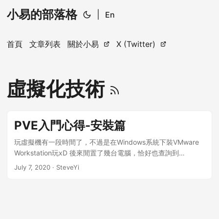
小易的部落格
|
En
首頁
文章列表
關於小易
X (Twitter)
虛擬化技術
PVE入門心得-安裝篇
玩虛擬機有一段時間了，不過是在Windows系統下裝VMware
Workstation玩xD 後來閒置了幾台電腦，恰好也查詢到
PVE(Proxmox VE)這個開源虛擬系統，於是 我們就來安裝玩玩
July 7, 2020
· SteveYi
吧! 前期準備: Proxmox VE 安裝碟 高核心且空閒的電腦(不然跑
起來會很卡) 首先，我們先到官方網站下載PVE的ISO檔案 官網
載點 點擊左方的 Proxmox VE 6.2 ISO Installer 來下載(6.2是
版本號，右方則是種子下載) 下載好之後，我們將檔案寫入USB
中，做成安裝碟 這邊推薦使用Etcher來寫入，官網連結 做好安